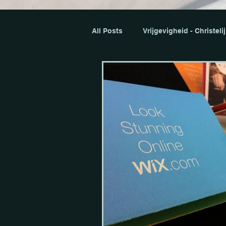
All Posts
Vrijgevigheid - Christeli
Minder uitgeven
Vastgoed I
Experiences - Regulier
Expe
Vastgoed Investeren - Ghana