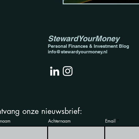
StewardYourMoney
Personal Finances & Invest
ment Blog
info@stewardyourmoney.nl
tvang onze nieuwsbrief:
rnaam
Achternaam
Email