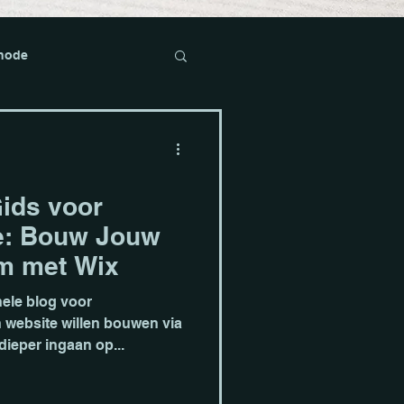
hode
Gids voor
als - Diensten
ie: Bouw Jouw
m met Wix
ele blog voor
 website willen bouwen via
dieper ingaan op...