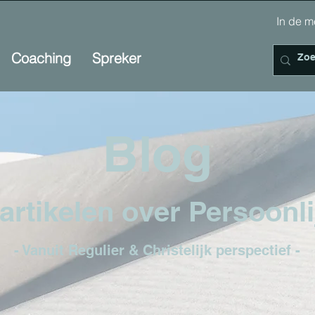
In de
Coaching
Spreker
Blog
artikelen ov
er
Persoonli
- Vanuit Regulier & Christelijk perspectief -