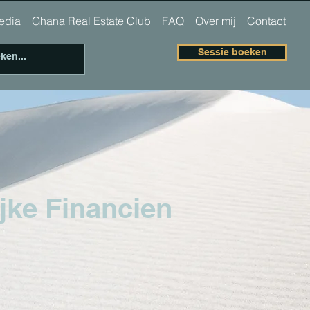
 media
Ghana Real Estate Club
FAQ
Over mij
Contact
Sessie boeken
jke Fin
ancien