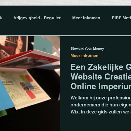
jk
Vrijgevigheid - Regulier
Meer inkomen
FIRE Met
nvesteren
Budgetteren
Investeren
Ondernemen
Steward Your Money
Meer inkomen
Een Zakelijke 
riences - Christelijk
Goede Deals - Producten
Goede De
Website Creat
Online Imperiu
Sidehustle
Impact Investeren
Faith Driven Investing
Welkom bij onze profession
ondernemers die hun eigen
Wix. In deze gids zullen we 