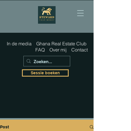
In de media
Ghana Real Estate Club
FAQ
Over mij
Contact
Sessie boeken
Post