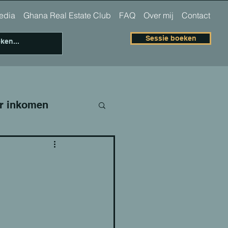
 media
Ghana Real Estate Club
FAQ
Over mij
Contact
Sessie boeken
r inkomen
teren
- Christelijk
steren - Ghana