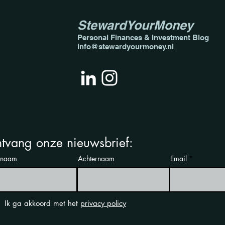
StewardYourMoney
Personal Finances & Invest
ment Blog
info@stewardyourmoney.nl
De kracht van
samengestelde rente: De
sleutel tot exponentiële
groei
tvang onze nieuwsbrief:
rnaam
Achternaam
Email
Ik ga akkoord met het
privacy policy