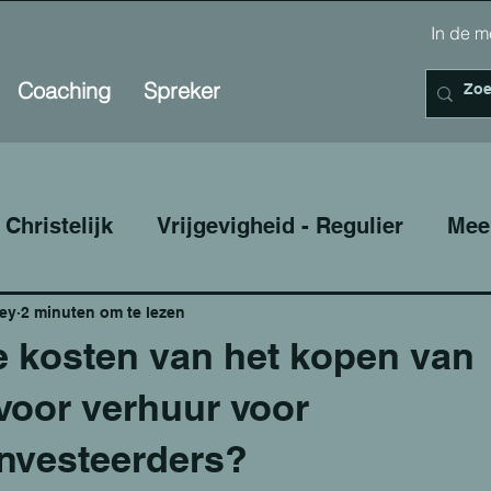
In de
Coaching
Spreker
 Christelijk
Vrijgevigheid - Regulier
Mee
r uitgeven
Vastgoed Investeren
Budget
ey
2 minuten om te lezen
de kosten van het kopen van
voor verhuur voor
emen
Experiences - Regulier
Experiences 
nvesteerders?
en
Goede Deals - Diensten
Vastgoed Inve