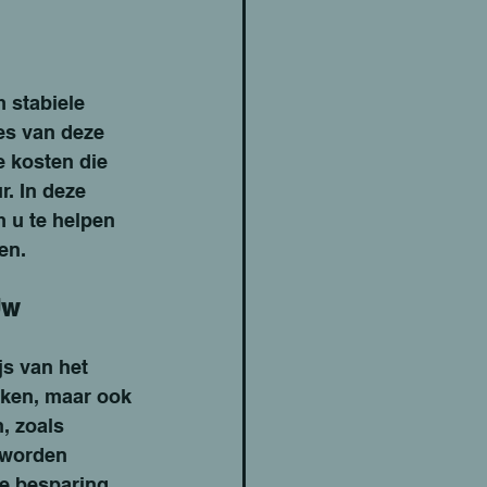
 stabiele 
es van deze 
 kosten die 
. In deze 
 u te helpen 
en.
Uw 
s van het 
jken, maar ook 
 zoals 
 worden 
ke besparing 