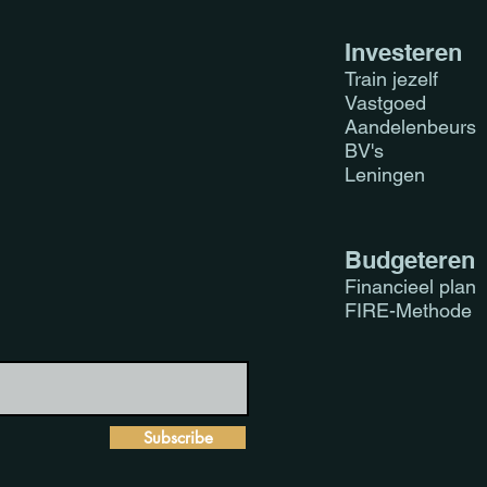
Investeren
Train jezelf
Vastgoed
Aandelenbeurs
De rente van een VvE-
Wat 
BV's
lening: Een vergeten
Inve
Leningen
aftrekpost op je
with
inkomstenbelasting
Budgeteren
Financieel plan
FIRE-Methode
Subscribe