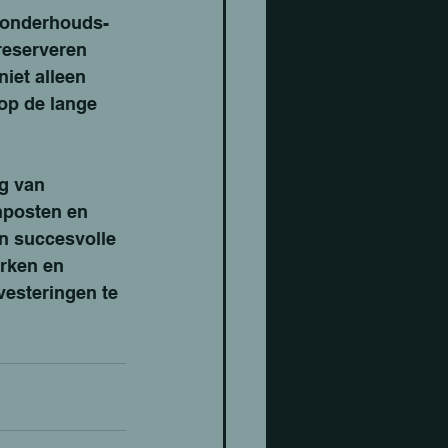
 onderhouds- 
reserveren 
iet alleen 
op de lange 
g van 
nposten en 
en succesvolle 
rken en 
esteringen te 