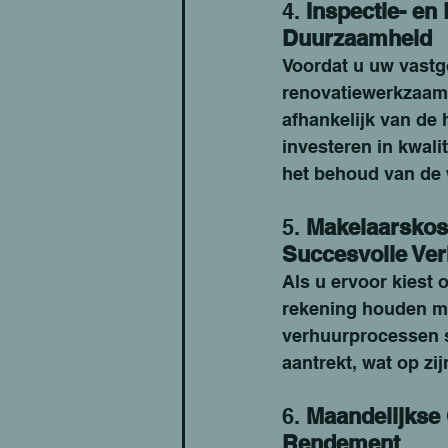
4. 
Inspectie- en 
Duurzaamheid
Voordat u uw vastg
renovatiewerkzaam
afhankelijk van de 
investeren in kwali
het behoud van de 
5. 
Makelaarskost
Succesvolle Ve
Als u ervoor kiest
rekening houden me
verhuurprocessen s
aantrekt, wat op zi
6. 
Maandelijkse
Rendement