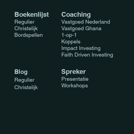
Boekenlijst
Coaching
Regulier
Vastgoed Nederland
Christelijk
Vastgoed Ghana
Bordspellen
1-op-1
is Faith Driven
Koppels
sting? Aligning Beliefs
Impact Investing
 Financial Portfolios
Faith Driven Investing
Sprek
er
Blog
Presen
tatie
Regulier
Workshops
Christelijk