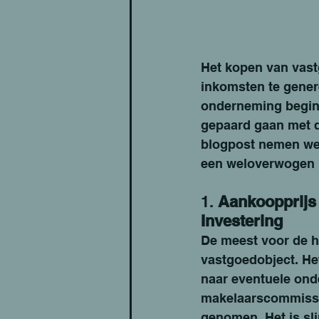
Het kopen van vast
inkomsten te gener
onderneming begint
gepaard gaan met d
blogpost nemen we 
een weloverwogen b
1. 
Aankoopprijs
Investering
De meest voor de h
vastgoedobject. Het
naar eventuele ond
makelaarscommissie
genomen. Het is sli