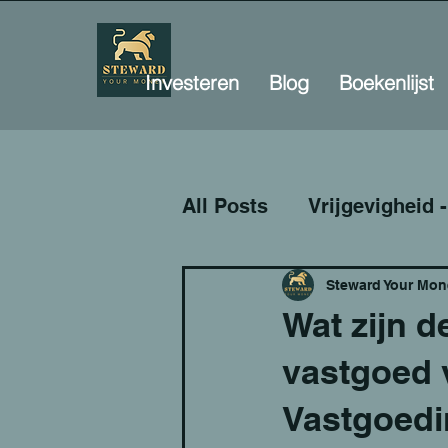
Investeren
Blog
Boekenlijst
All Posts
Vrijgevigheid -
FIRE Methode
Minde
Steward Your Mon
Wat zijn 
vastgoed 
Investeren
Ondern
Vastgoedi
Goede Deals - Product