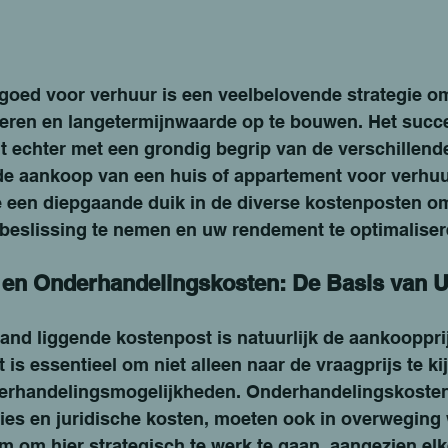
goed voor verhuur is een veelbelovende strategie om
eren en langetermijnwaarde op te bouwen. Het succ
 echter met een grondig begrip van de verschillende
e aankoop van een huis of appartement voor verhuur
een diepgaande duik in de diverse kostenposten om
eslissing te nemen en uw rendement te optimaliser
 en Onderhandelingskosten: De Basis van 
and liggende kostenpost is natuurlijk de aankoopprij
 is essentieel om niet alleen naar de vraagprijs te ki
erhandelingsmogelijkheden. Onderhandelingskosten,
s en juridische kosten, moeten ook in overweging
m om hier strategisch te werk te gaan, aangezien el