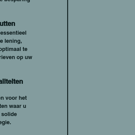
utten
essentieel 
e lening, 
ptimaal te 
rieven op uw 
iteiten 
n voor het 
ten waar u 
solide 
egie.